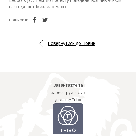
Leopolis Jazz Fest до проекту приєднається львівський
саксофоніст Михайло Балог.
Поширити:
Повернутись до Новин
Завантажте та
зареєструйтесь в
додатку Tribo