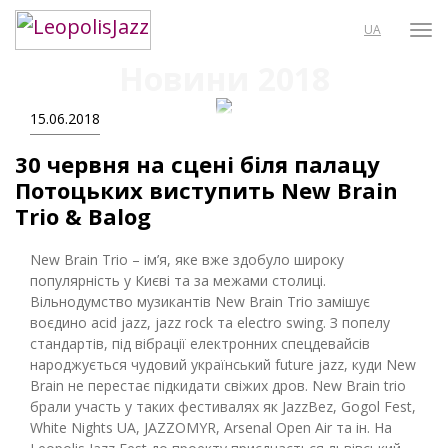
UA
Новини 2018
15.06.2018
30 червня на сцені біля палацу
Потоцьких виступить New Brain
Trio & Balog
New Brain Trio – ім’я, яке вже здобуло широку
популярність у Києві та за межами столиці.
Вільнодумство музикантів New Brain Trio замішує
воєдино acid jazz, jazz rock та electro swing. З попелу
стандартів, під вібрації електронних спецдевайсів
народжується чудовий український future jazz, куди New
Brain не перестає підкидати свіжих дров. New Brain trio
брали участь у таких фестивалях як JazzBez, Gogol Fest,
White Nights UA, JAZZOMYR, Arsenal Open Air та ін. На