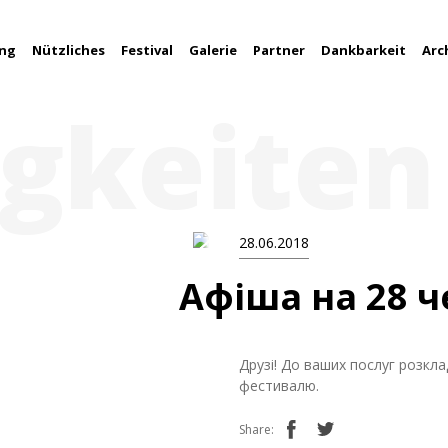
ung
Nützliches
Festival
Galerie
Partner
Dankbarkeit
Arc
gkeiten
28.06.2018
Афіша на 28 
Друзі! До ваших послуг розклад
фестивалю.
Share: