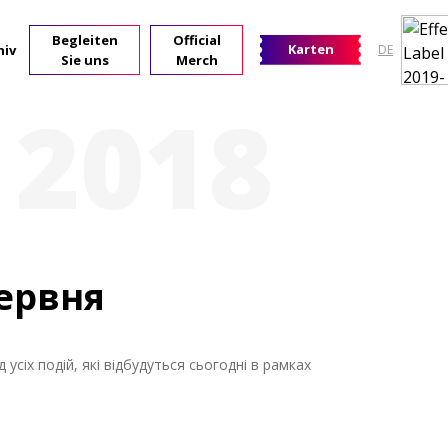
Begleiten
Official
Karten
hiv
DE
Sie uns
Merch
 2018
червня
 усіх подій, які відбудуться сьогодні в рамках