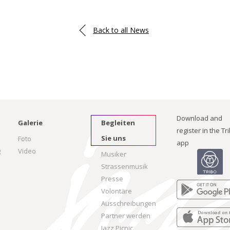
Back to all News
Download and
Galerie
Begleiten
register in the Tr
Sie uns
Foto
app
g
Video
Musiker
Strassenmusik
Presse
Volontäre
Ausschreibungen
Partner werden
Jazz Picnic