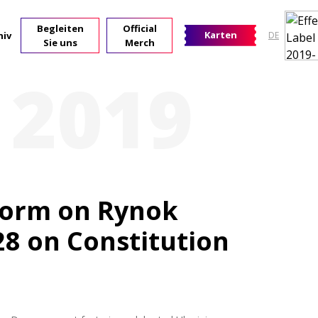
Begleiten
Official
Karten
hiv
DE
Sie uns
Merch
 2019
form on Rynok
28 on Constitution
e