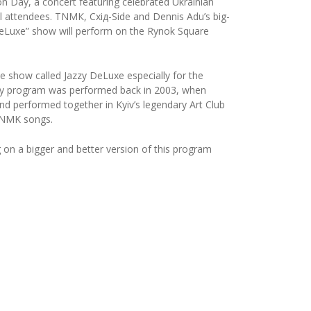
on Day, a concert featuring celebrated Ukrainian
val attendees. ТNМК, Схід-Side and Dennis Adu’s big-
DeLuxe” show will perform on the Rynok Square
 show called Jazzy DeLuxe especially for the
azzy program was performed back in 2003, when
d performed together in Kyiv’s legendary Art Club
 TNMK songs.
ng on a bigger and better version of this program