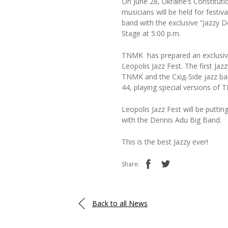
On June 28, Ukraine’s Constituti
musicians will be held for festi
band with the exclusive “Jazzy 
Stage at 5:00 p.m.
TNMK has prepared an exclusive
Leopolis Jazz Fest. The first J
TNMK and the Схід-Side jazz ban
44, playing special versions of
Leopolis Jazz Fest will be putti
with the Dennis Adu Big Band.
This is the best Jazzy ever!
Share:
Back to all News