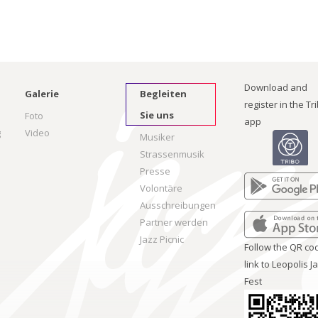
Download and
Galerie
Begleiten
register in the Tr
Sie uns
Foto
app
g
Video
Musiker
Strassenmusik
Presse
Volontäre
Ausschreibungen
Partner werden
Jazz Picnic
Follow the QR co
link to Leopolis J
Fest